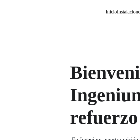
Inicio
Instalacion
Bienveni
Ingenium
refuerzo
En Ingenium, nuestra misión e