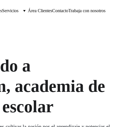
es
Servicios
Área Clientes
Contacto
Trabaja con nosotros
do a 
, academia de 
 escolar
s cultivar la pasión por el aprendizaje y potenciar el